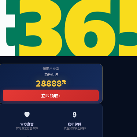
e
工作
新闻中心
城投文化
政策法规
项目建设