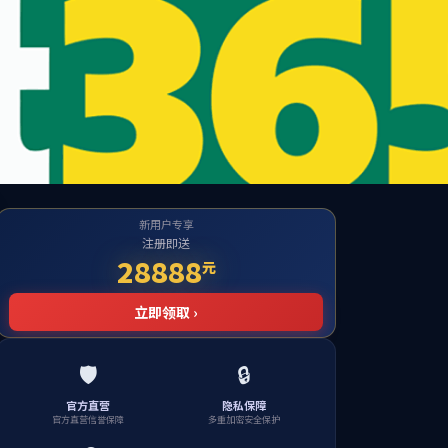
e
工作
新闻中心
城投文化
政策法规
项目建设