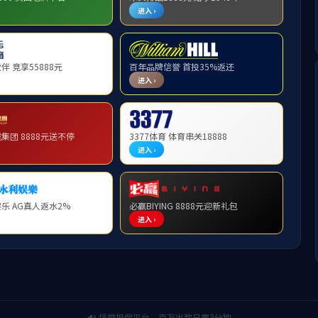
史海峰
日期：2024-03-13 来源：永利23411城投
副总经理
陇ICP备16002440号-1
甘公网安备 62050202000114号